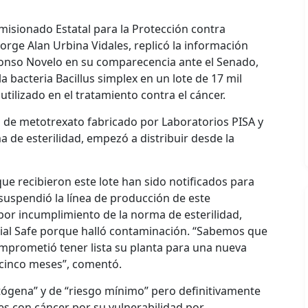
misionado Estatal para la Protección contra
Jorge Alan Urbina Vidales, replicó la información
lonso Novelo en su comparecencia ante el Senado,
 bacteria Bacillus simplex en un lote de 17 mil
ilizado en el tratamiento contra el cáncer.
s de metotrexato fabricado por Laboratorios PISA y
 de esterilidad, empezó a distribuir desde la
que recibieron este lote han sido notificados para
suspendió la línea de producción de este
r incumplimiento de la norma de esterilidad,
lial Safe porque halló contaminación. “Sabemos que
mprometió tener lista su planta para una nueva
 cinco meses”, comentó.
atógena” y de “riesgo mínimo” pero definitivamente
s con cáncer por su vulnerabilidad por