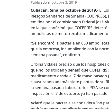
Publicado el
octubre 3, 2019
Culiacán, Sinaloa octubre de 2019.-
El Co
Riesgos Sanitarios de Sinaloa (COEPRISS), 
emitida por el comisionado federal José A
en la que confirmó que COFEPRIS detectó la
ampolletas de metotrexato, medicamento ut
“Se encontró la bacteria en 850 ampolleta
que la empresa, incumpliendo con la norma
semana pasada”, confirmó.
Urbina Vidales precisó que los hospitales 
que no los utilicen y señaló que COFEPRIS 
medicamento desde el 7 de mayo pasado po
clausurando además siete plantas de su fi
la semana pasada Laboratorios PISA se co
inspección el 7 de octubre, ya han pasado
Aclaró que la bacteria se considera “no p
podría generar complicaciones en paciente