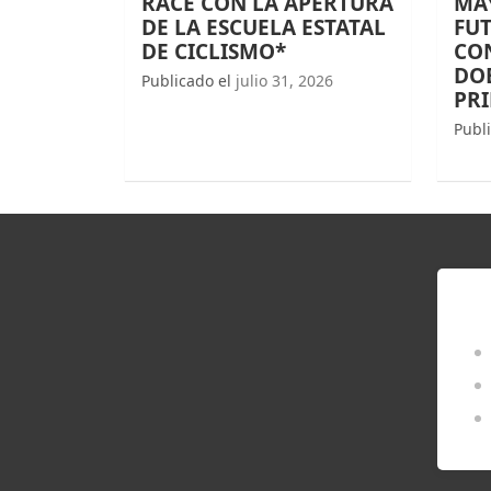
RACE CON LA APERTURA
MAY
DE LA ESCUELA ESTATAL
FUT
DE CICLISMO*
CO
DOB
Publicado el
julio 31, 2026
PR
Publ
EN