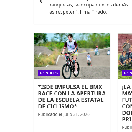
entradas
banquetas, se ocupa que los demás
las respeten”: Irma Tirado.
DEPORTES
DEP
*ISDE IMPULSA EL BMX
¡LA
RACE CON LA APERTURA
MAY
DE LA ESCUELA ESTATAL
FUT
DE CICLISMO*
CO
DOB
Publicado el
julio 31, 2026
PR
Publ