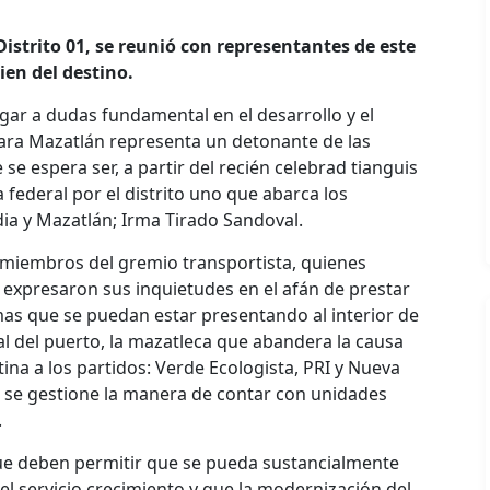
Distrito 01, se reunió con representantes de este
bien del destino.
gar a dudas fundamental en el desarrollo y el
ara Mazatlán representa un detonante de las
se espera ser, a partir del recién celebrad tianguis
 federal por el distrito uno que abarca los
ia y Mazatlán; Irma Tirado Sandoval.
embros del gremio transportista, quienes
expresaron sus inquietudes en el afán de prestar
mas que se puedan estar presentando al interior de
l del puerto, la mazatleca que abandera la causa
ina a los partidos: Verde Ecologista, PRI y Nueva
e se gestione la manera de contar con unidades
.
ue deben permitir que se pueda sustancialmente
el servicio crecimiento y que la modernización del