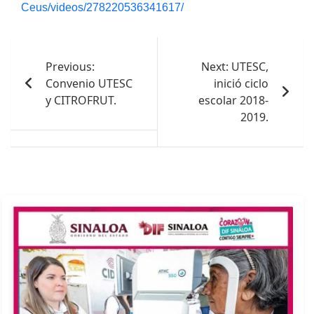
Ceus/videos/278220536341617/
Navegación
de
Previous:
Next:
UTESC,
Convenio UTESC
inició ciclo
entradas
y CITROFRUT.
escolar 2018-
2019.