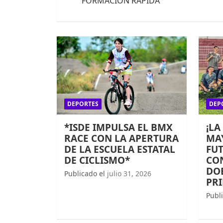
entradas
FORMACIÓN RAPIDA
DEPORTES
DEP
*ISDE IMPULSA EL BMX
¡LA
RACE CON LA APERTURA
MAY
DE LA ESCUELA ESTATAL
FUT
DE CICLISMO*
CO
DOB
Publicado el
julio 31, 2026
PR
Publ