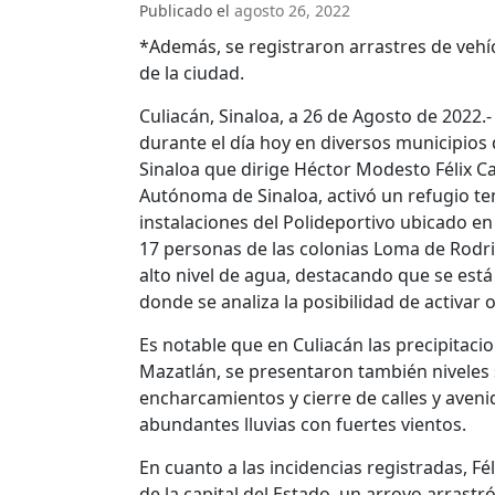
Publicado el
agosto 26, 2022
*Además, se registraron arrastres de vehí
de la ciudad.
Culiacán, Sinaloa, a 26 de Agosto de 2022.-
durante el día hoy en diversos municipios de
Sinaloa que dirige Héctor Modesto Félix Ca
Autónoma de Sinaloa, activó un refugio tem
instalaciones del Polideportivo ubicado en
17 personas de las colonias Loma de Rodri
alto nivel de agua, destacando que se est
donde se analiza la posibilidad de activar 
Es notable que en Culiacán las precipitaci
Mazatlán, se presentaron también niveles 
encharcamientos y cierre de calles y aven
abundantes lluvias con fuertes vientos.
En cuanto a las incidencias registradas, Fé
de la capital del Estado, un arroyo arrast