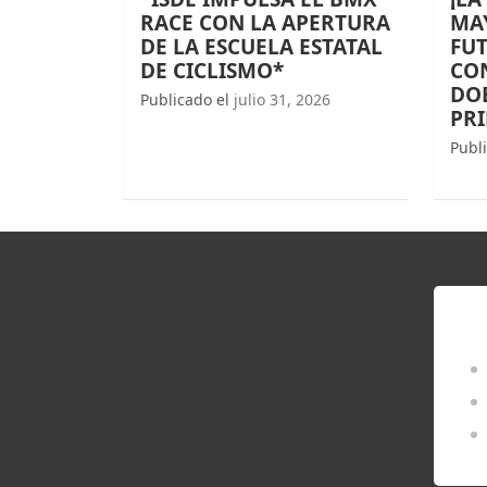
RACE CON LA APERTURA
MAY
DE LA ESCUELA ESTATAL
FUT
DE CICLISMO*
CO
DOB
Publicado el
julio 31, 2026
PR
Publ
EN