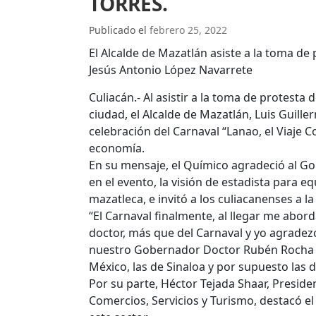
TORRES.
Publicado el
febrero 25, 2022
El Alcalde de Mazatlán asiste a la toma de
Jesús Antonio López Navarrete
Culiacán.- Al asistir a la toma de protesta 
ciudad, el Alcalde de Mazatlán, Luis Guill
celebración del Carnaval “Lanao, el Viaje Co
economía.
En su mensaje, el Químico agradeció al G
en el evento, la visión de estadista para e
mazatleca, e invitó a los culiacanenses a la
“El Carnaval finalmente, al llegar me abor
doctor, más que del Carnaval y yo agradez
nuestro Gobernador Doctor Rubén Rocha M
México, las de Sinaloa y por supuesto las 
Por su parte, Héctor Tejada Shaar, Presid
Comercios, Servicios y Turismo, destacó e