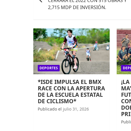
CERRARÁ EL 2022 CON 515 OBRAS Y
entradas
2,715 MDP DE INVERSIÓN.
DEPORTES
DEP
*ISDE IMPULSA EL BMX
¡LA
RACE CON LA APERTURA
MAY
DE LA ESCUELA ESTATAL
FUT
DE CICLISMO*
CO
DOB
Publicado el
julio 31, 2026
PR
Publ