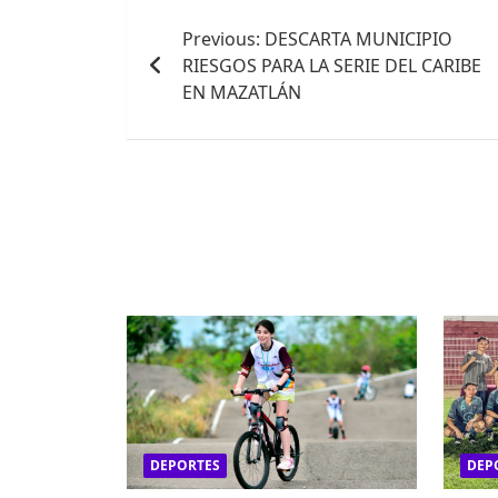
Navegación
Previous:
DESCARTA MUNICIPIO
de
RIESGOS PARA LA SERIE DEL CARIBE
entradas
EN MAZATLÁN
DEPORTES
DEP