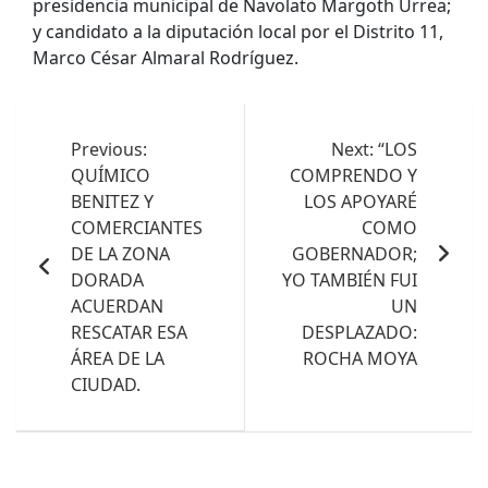
presidencia municipal de Navolato Margoth Urrea;
y candidato a la diputación local por el Distrito 11,
Marco César Almaral Rodríguez.
Navegación
de
Previous:
Next:
“LOS
QUÍMICO
COMPRENDO Y
entradas
BENITEZ Y
LOS APOYARÉ
COMERCIANTES
COMO
DE LA ZONA
GOBERNADOR;
DORADA
YO TAMBIÉN FUI
ACUERDAN
UN
RESCATAR ESA
DESPLAZADO:
ÁREA DE LA
ROCHA MOYA
CIUDAD.