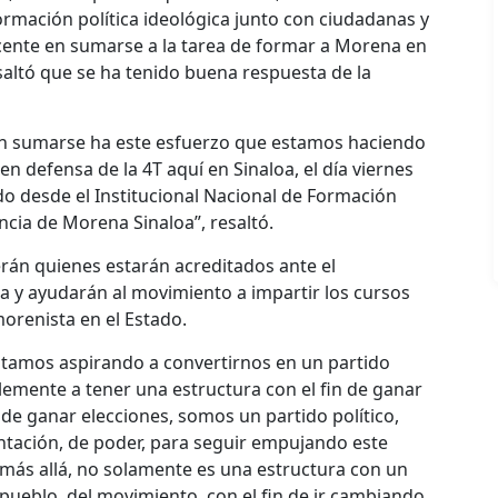
rmación política ideológica junto con ciudadanas y
cente en sumarse a la tarea de formar a Morena en
saltó que se ha tenido buena respuesta de la
n sumarse ha este esfuerzo que estamos haciendo
 en defensa de la 4T aquí en Sinaloa, el día viernes
do desde el Institucional Nacional de Formación
ancia de Morena Sinaloa”, resaltó.
rán quienes estarán acreditados ante el
ca y ayudarán al movimiento a impartir los cursos
orenista en el Estado.
tamos aspirando a convertirnos en un partido
emente a tener una estructura con el fin de ganar
 de ganar elecciones, somos un partido político,
ntación, de poder, para seguir empujando este
más allá, no solamente es una estructura con un
l pueblo, del movimiento, con el fin de ir cambiando