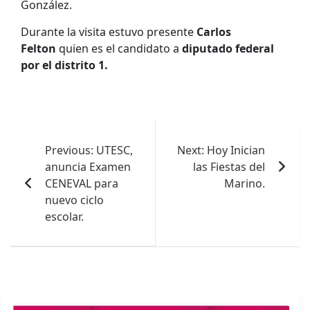
González.
Durante la visita estuvo presente
Carlos
Felton
quien es el candidato a
diputado federal
por el distrito 1
.
Navegación
de
Previous:
UTESC,
Next:
Hoy Inician
anuncia Examen
las Fiestas del
entradas
CENEVAL para
Marino.
nuevo ciclo
escolar.