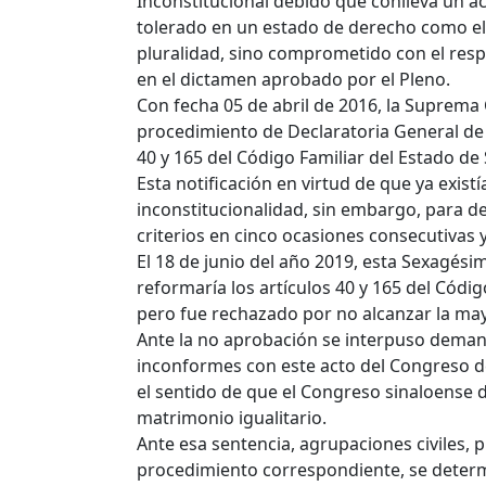
Inconstitucional debido que conlleva un a
tolerado en un estado de derecho como el n
pluralidad, sino comprometido con el res
en el dictamen aprobado por el Pleno.
Con fecha 05 de abril de 2016, la Suprema Co
procedimiento de Declaratoria General de I
40 y 165 del Código Familiar del Estado de 
Esta notificación en virtud de que ya exist
inconstitucionalidad, sin embargo, para de
criterios en cinco ocasiones consecutivas y
El 18 de junio del año 2019, esta Sexagési
reformaría los artículos 40 y 165 del Códig
pero fue rechazado por no alcanzar la may
Ante la no aprobación se interpuso dema
inconformes con este acto del Congreso d
el sentido de que el Congreso sinaloense d
matrimonio igualitario.
Ante esa sentencia, agrupaciones civiles, p
procedimiento correspondiente, se determi