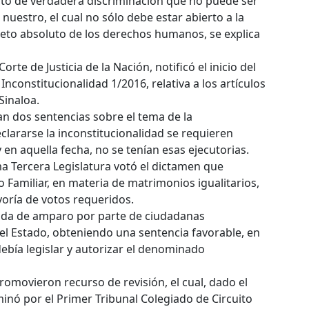
cto de verdadera discriminación que no puede ser
uestro, el cual no sólo debe estar abierto a la
peto absoluto de los derechos humanos, se explica
rte de Justicia de la Nación, notificó el inicio del
nconstitucionalidad 1/2016, relativa a los artículos
Sinaloa.
ían dos sentencias sobre el tema de la
clararse la inconstitucionalidad se requieren
 en aquella fecha, no se tenían esas ejecutorias.
ma Tercera Legislatura votó el dictamen que
o Familiar, en materia de matrimonios igualitarios,
oría de votos requeridos.
nda de amparo por parte de ciudadanas
el Estado, obteniendo una sentencia favorable, en
ebía legislar y autorizar el denominado
romovieron recurso de revisión, el cual, dado el
nó por el Primer Tribunal Colegiado de Circuito