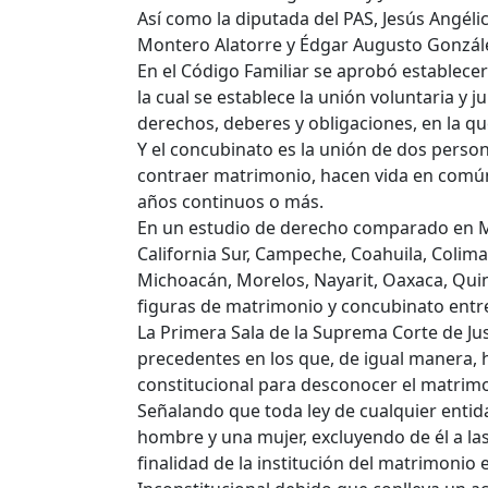
Así como la diputada del PAS, Jesús Angéli
Montero Alatorre y Édgar Augusto Gonzále
En el Código Familiar se aprobó establece
la cual se establece la unión voluntaria y 
derechos, deberes y obligaciones, en la 
Y el concubinato es la unión de dos perso
contraer matrimonio, hacen vida en comú
años continuos o más.
En un estudio de derecho comparado en Mé
California Sur, Campeche, Coahuila, Colim
Michoacán, Morelos, Nayarit, Oaxaca, Quin
figuras de matrimonio y concubinato entr
La Primera Sala de la Suprema Corte de Jus
precedentes en los que, de igual manera, 
constitucional para desconocer el matrim
Señalando que toda ley de cualquier entida
hombre y una mujer, excluyendo de él a la
finalidad de la institución del matrimonio e