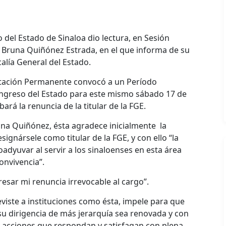
del Estado de Sinaloa dio lectura, en Sesión
ra Bruna Quiñónez Estrada, en el que informa de su
calía General del Estado.
putación Permanente convocó a un Período
Congreso del Estado para este mismo sábado 17 de
ará la renuncia de la titular de la FGE.
runa Quiñónez, ésta agradece inicialmente la
signársele como titular de la FGE, y con ello “la
oadyuvar al servir a los sinaloenses en esta área
onvivencia”.
esar mi renuncia irrevocable al cargo”.
viste a instituciones como ésta, impele para que
 su dirigencia de más jerarquía sea renovada y con
y acciones que respondan y satisfagan con plena