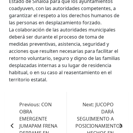
Estado de Sinaloa para que los ayuntamientos
coadyuven, con las autoridades competentes, a
garantizar el respeto a los derechos humanos de
las personas en desplazamiento forzado.
La colaboración de las autoridades municipales
deberá ser durante el proceso de toma de
medidas preventivas, asistencia, seguridad y
acciones que resulten necesarias para facilitar el
retorno voluntario, seguro y digno de las familias
desplazadas internas a su lugar de residencia
habitual, o en su caso al reasentamiento en el
territorio estatal.
Navegación
de
Previous:
CON
Next:
JUCOPO
OBRA
DARÁ
entradas
EMERGENTE
SEGUIMIENTO A
JUMAPAM FRENA
POSICIONAMIENTOS
DERRAME EN
HECHOS EN