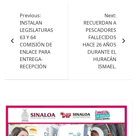
Navegación
de
Previous:
Next:
INSTALAN
RECUERDAN A
entradas
LEGISLATURAS
PESCADORES
63 Y 64
FALLECIDOS
COMISIÓN DE
HACE 26 AÑOS
ENLACE PARA
DURANTE EL
ENTREGA-
HURACÁN
RECEPCIÓN
ISMAEL.