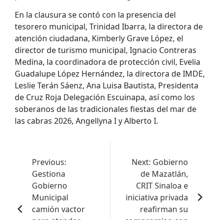
En la clausura se contó con la presencia del
tesorero municipal, Trinidad Ibarra, la directora de
atención ciudadana, Kimberly Grave López, el
director de turismo municipal, Ignacio Contreras
Medina, la coordinadora de protección civil, Evelia
Guadalupe López Hernández, la directora de IMDE,
Leslie Terán Sáenz, Ana Luisa Bautista, Presidenta
de Cruz Roja Delegación Escuinapa, así como los
soberanos de las tradicionales fiestas del mar de
las cabras 2026, Angellyna I y Alberto I.
Navegación
de
Previous:
Next:
Gobierno
Gestiona
de Mazatlán,
entradas
Gobierno
CRIT Sinaloa e
Municipal
iniciativa privada
camión vactor
reafirman su