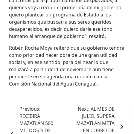
concretas para grupos como los desplazados, a
quienes voy a recibir el primer día de mi gobierno,
quiero plantear un programa de Estado a los
organismos que buscan a sus seres queridos
desaparecidos, es decir, quiero darle ese tono
humano al arranque de gobierno”, resaltó.
Rubén Rocha Moya reiteró que su gobierno tendrá
como prioridad hacer obra de una gran utilidad
social y, en ese sentido, para delinear lo que
realizará a partir del 1 de noviembre aún tiene
pendiente en su agenda una reunión con la
Comisión Nacional del Agua (Conagua).
Navegación
de
Previous:
Next:
AL MES DE
RECIBIRÁ
JULIO, SUPERA
entradas
MAZATLÁN 500
MAZATLÁN META
MIL DOSIS DE
EN COBRO DE